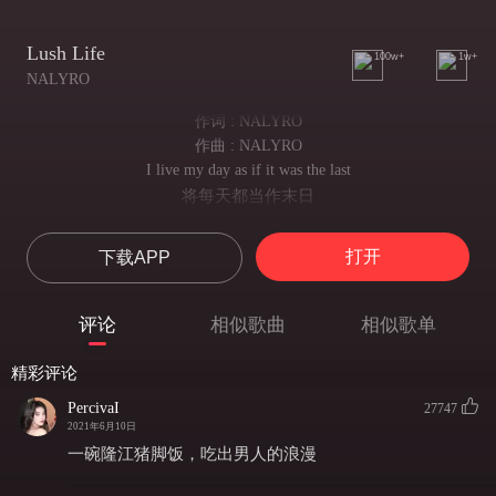
Lush Life
100w+
1w+
NALYRO
作词 : NALYRO
作曲 : NALYRO
I live my day as if it was the last
将每天都当作末日
Live my day as if there was no past
仿佛没有过去
打开
下载APP
Doin' it all night all summer
就这样于夏天夜晚
Doin' it the way I wanna
评论
相似歌曲
相似歌单
随心所欲
Yeah I'ma dance my heart out 'til the dawn
精彩评论
舞随我心直至黎明
But I won't be done when morning comes
PercivaI
27747
晨光乍泄仍未尽兴
2021年6月10日
Doin' it all night all summer
一碗隆江猪脚饭，吃出男人的浪漫
就这样于夏天夜晚
Gonna spend it like no other