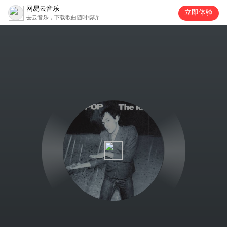
网易云音乐
立即体验
去云音乐，下载歌曲随时畅听