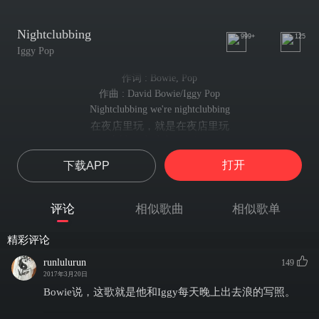
Nightclubbing
999+
125
Iggy Pop
作词 : Bowie, Pop
作曲 : David Bowie/Iggy Pop
Nightclubbing we're nightclubbing
在夜店里玩，就是在夜店里玩
We're what's happening
这就是正在发生的事情
打开
下载APP
Nightclubbing we're nightclubbing
在夜店里玩，就是在夜店里玩
We're an ice machine
评论
相似歌曲
相似歌单
我们就像制冰机一样
We see people brand new people
精彩评论
我们见到了很多从未见过的人
They're something to see
runlulurun
149
他们也看到了我们
2017年3月20日
When we're nightclubbing
Bowie说，这歌就是他和Iggy每天晚上出去浪的写照。
当我们在夜店里疯玩的时候
Bright-white clubbing