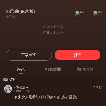
X8飞曲(麻木版)
1w+
483
十三叔
作词 : 十三叔
作曲 : 十三叔
打开
下载APP
评论
相似歌曲
相似歌单
精彩评论
-小居居--
239
2021年11月20日
有多少人是看红绿灯的黄来的[多多捂脸]