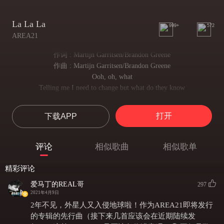
La La La
999+
572
AREA21
作词 : Martijn Garritsen/Brandon Greene
作曲 : Martijn Garritsen/Brandon Greene
Ooh, oh, what
Telling me I need to change but what do they know
告诉我说我需要改变，但他们又知道什么呢
I don't give what made them think they have say so
打开
下载APP
我不明白是什么让他们觉得必须这样告诫我
Everybody's such an angel with the halo
每个人头顶光环好似皆是天使
评论
相似歌曲
相似歌单
Yeah, right, I don't think so
是啊，不过我可不敢苟同
精彩评论
Talk about my life, but they don't know me
对我的人生评头论足，但他们对我一无所知
爱马丁的REAL哥
297
Why would they except, I'll let them control me
2021年4月9日
为何他们会期待我会任其将我摆布
2年不见，外星人又入侵地球啦！作为AREA21即将发行
When they criticize me, I don't listen
的专辑的先行曲（接下来几首应该会在近期陆续发