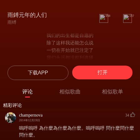
雨鎛元年的人们
958
157
雨镈
我们的出生都是自愿的
除了这样我还能怎么说
一切在开始就已注定了
我们永远都没权利选择
我们的童年都是快乐的
打开
下载APP
因为我们是花园的花朵
只知道要用力的生长着
从不知将来会被人剪落
评论
相似歌曲
相似歌单
我们的小学生是懂事的
老师说要什么就给什么
精彩评论
总有谁默默被谁欺负着
champernova
34
总以为抱抱就是永远了
2014年12月19日
我们的中学生是自由的
嗚呼嗚呼 為什麼為什麼為什麼。嗚呼嗚呼 問什麼問什麼
大人的规定已不算什么
問什麼。