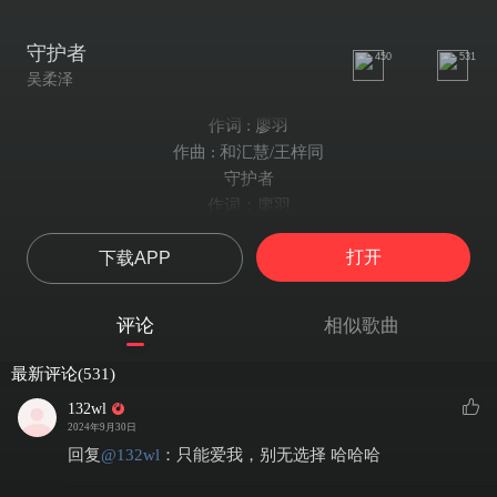
守护者
450
531
吴柔泽
作词 : 廖羽
作曲 : 和汇慧/王梓同
守护者
作词：廖羽
作曲：和汇慧/王梓同
打开
下载APP
演唱：吴婧羽
编曲：赵越
录音混音：李江波
评论
相似歌曲
封面设计：邱子悦
你那忽远又忽近的眼睛忽暗又忽明
最新评论(531)
等待夜幕降临落在我窗前低空飞行
132wl
踩不到的背影瞬间转移看不清脚印
2024年9月30日
在掌心留下了一片羽翼复刻着回忆
回复
@
132wl
：
只能爱我，别无选择 哈哈哈
找寻咦耶咦耶咦耶