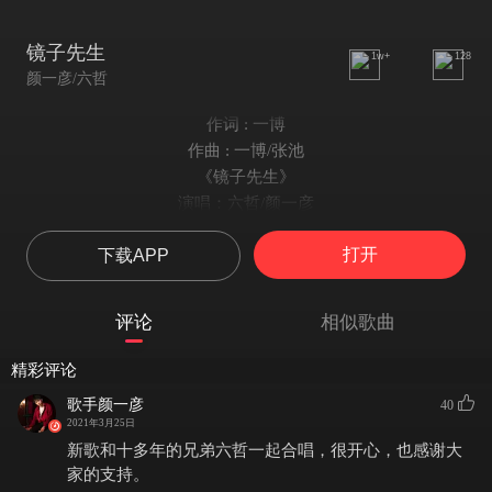
镜子先生
1w+
128
颜一彦/六哲
作词 : 一博
作曲 : 一博/张池
《镜子先生》
演唱：六哲/颜一彦
词：一博
打开
下载APP
编曲：大熊
曲：一博/张池
吉他：军霆
评论
相似歌曲
混音：王路遥
和声：小手
精彩评论
视觉设计：左意辰
歌手颜一彦
40
文案：刘雨嘉
2021年3月25日
企划：桂吴迪
新歌和十多年的兄弟六哲一起合唱，很开心，也感谢大
都怪我不懂保留太相信永远
家的支持。