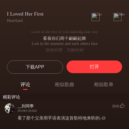
I Loved Her First
1w+
999+
Heartland
Look at the two of you dancing that way
看着你们两个翩翩起舞
Lost in the moment and each others face
深情对望，沉醉此时
So much in love your alone in this place
除了彼此，一切黯淡
打开
下载APP
Like there's nobody else in the world
没有周人打扰
I was enough for her not long ago
评论
相似歌曲
相似歌单
不久前她拥有我就足够
I was her number one, she told me so
精彩评论
她曾对我说，我是她的唯一
And she still means the world to me
__刘同學
2010
她之于我永远是整个世界
2014年11月26日
Just so you know
看了那个父亲用手语表演这首歌特地来听的:-D
只是想让你知道
So be careful when you hold my girl