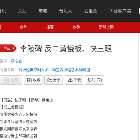
音乐
关注
商城
音乐人
云推歌
下载客户端
榜
歌单
播客
歌手
新碟上架