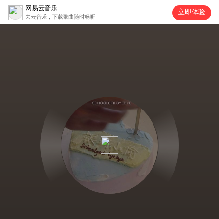
网易云音乐
立即体验
去云音乐，下载歌曲随时畅听