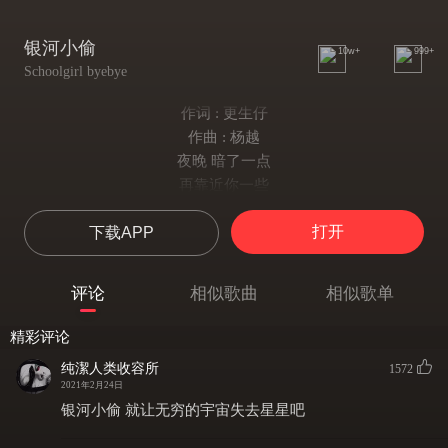
银河小偷
10w+
999+
Schoolgirl byebye
作词 : 更生仔
作曲 : 杨越
夜晚 暗了一点
再靠近你一些
月光 亮了一点
打开
下载APP
吻着你的脸
秋天 冷了一点
又好久不见
评论
相似歌曲
相似歌单
时间 再多一点
让我在你身边
精彩评论
我想起
纯潔人类收容所
1572
很亮的晚上
2021年2月24日
你喊我
银河小偷 就让无穷的宇宙失去星星吧
回头看月亮