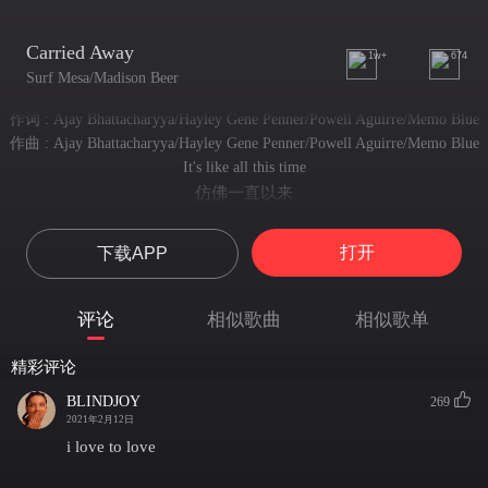
Carried Away
1w+
674
Surf Mesa/Madison Beer
作词 : Ajay Bhattacharyya/Hayley Gene Penner/Powell Aguirre/Memo Blue
作曲 : Ajay Bhattacharyya/Hayley Gene Penner/Powell Aguirre/Memo Blue
It's like all this time
仿佛一直以来
I've been waitin' for you with my open eyes
我都在望眼欲穿地等待着你的到来
打开
下载APP
Scannin' the room for a peace of mine
在房间里寻找自己心中的宁静一隅
You look so good in this light
评论
相似歌曲
相似歌单
你在光芒中伫立甚是美好
It's like suddenly all that's important is in front of me
精彩评论
好像突然间所有重要的事情都摆在我面前
Already know what we're gonna be
BLINDJOY
269
但我已然知晓我们之间将会如何
2021年2月12日
You look so good in this light
i love to love
你在光芒中伫立甚是美好
I love to love, I love all the ways