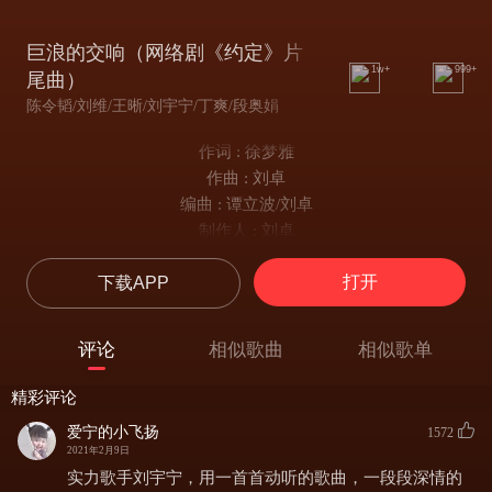
巨浪的交响（网络剧《约定》片
1w+
999+
尾曲）
陈令韬/刘维/王晰/刘宇宁/丁爽/段奥娟
作词 : 徐梦雅
作曲 : 刘卓
编曲 : 谭立波/刘卓
制作人 : 刘卓
陈令韬：
打开
下载APP
缆绳已放开 去往千山千水之外
扬起风帆 同舟路上有暴雨狂澜
刘维：
评论
相似歌曲
相似歌单
徐徐前行 撞击碎出一朵朵绚烂
如炬闪电 驱散迷雾投入无际蔚蓝
精彩评论
王晰：
爱宁的小飞扬
1572
巨轮已启航 驶向千年万年之外
2021年2月9日
天涯沧海 每朵浪花都一样澎湃
实力歌手刘宇宁，用一首首动听的歌曲，一段段深情的