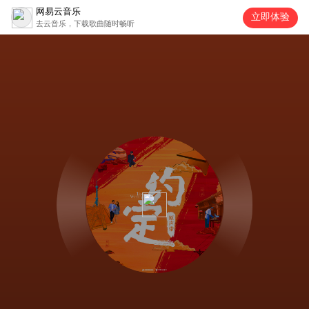
网易云音乐
立即体验
去云音乐，下载歌曲随时畅听