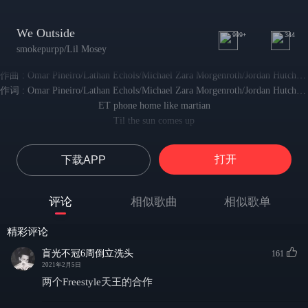
We Outside
999+
344
smokepurpp/Lil Mosey
作曲 : Omar Pineiro/Lathan Echols/Michael Zara Morgenroth/Jordan Hutchins/Felix Xavier Rodríguez
作词 : Omar Pineiro/Lathan Echols/Michael Zara Morgenroth/Jordan Hutchins/Felix Xavier Rodríguez
ET phone home like martian
Til the sun comes up
直到太阳升起
Swerving a big body with the gang
打开
下载APP
开着豪车跟帮派兄弟一块漂移
And we keeping blickies we ain't worried bout a thing
我们槍支在手 何事都不担心
评论
相似歌曲
相似歌单
Bad bitch on me wanna know my real name
身上的坏妹妹还想知道我的的真名(宁配吗)
精彩评论
Come **** with rich niggas, you don't gotta be with lames
过来和富哥混 你没必要非得进菜鸡窝里呆着
盲光不冠6周倒立洗头
161
We gon pop out every night til the sun comes up
2021年2月5日
我们每晚都会狂欢直到旭日东升
两个Freestyle天王的合作
Til the sun comes up