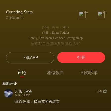
Counting Stars
1w+
452
OneRepublic
作词 : Ryan Tedder
作曲 : Ryan Tedder
Lately, I've been,I've been losing sleep
最近我总是辗转反侧 难以入眠
Dreaming about the things that we could be
对我们曾有过的愿景 浮想联翩
打开
下载APP
But baby, I've been,I've been praying hard,
但亲爱的 我早已经在内心深处祈祷着
Said, no more counting dollars
评论
相似歌曲
相似歌单
祈祷自己不再迷失于金钱的追逐中
We'll be counting stars,yeah we'll be counting stars
精彩评论
我们可以细数满天繁星 品味生活乐趣
I see this life like a swinging vine
天菜_dWah
1242
生活就像一株跃动的藤蔓
2021年1月30日
Swing my heart across the line
建议改成：贫民窟的再聚首
长驱直入 激活我的内心
In my face is flashing signs