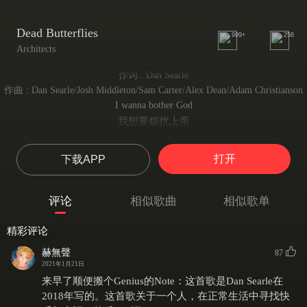
Dead Butterflies
999+
258
Architects
作词 : Dan Searle
作曲 : Dan Searle/Josh Middleton/Sam Carter/Alex Dean/Adam Christianson
I wanna bother God
我想要烦扰上帝
I wanna feel the ground beneath my feet
想要感受脚踏实地
打开
下载APP
But I've got a smile full of broken teeth
但我的微笑中，却永远掺杂苦涩
Goodbye, all the doves have flown away
评论
相似歌曲
相似歌单
再见了，所有的白鸽都已飞远
I must’ve lost myself, lost myself, lost myself
精彩评论
我定已迷失了自我
I know it's not enough
赫無聲
87
我知道这远远不够
2021年1月21日
Why does defeat always taste so bittersweet?
来早了顺便搬个Genius的Note：这首歌是Dan Searle在
但为何失败也总苦乐参半？
2018年写的。这首歌关于一个人，在正常生活中寻找快
I just wanna live and die in peace