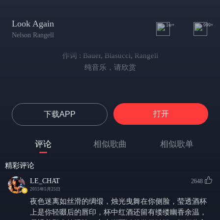
Look Again
1w+
999+
Nelson Rangell
作词 : Bauer, Blasucci, Rangell
纯音乐，请欣赏
打开
下载APP
评论
相似歌曲
相似歌单
精彩评论
LE_CHAT
2648
2015年5月25日
夜色迷离如丝滑的绸缎，烛光曳舞在你侧脸，莹透酒杯
上是你轻啜后的唇印，杯中红酒还留有缕缕幽香余温，