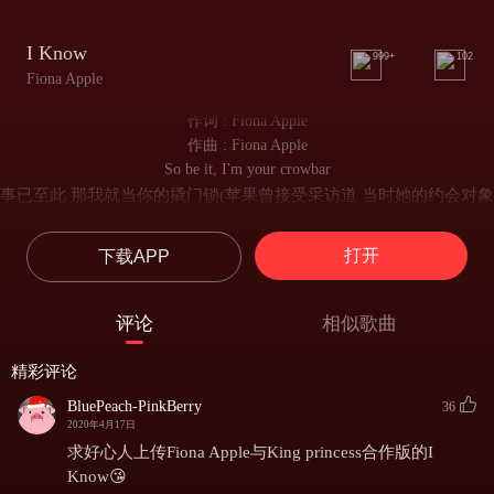
I Know
999+
102
Fiona Apple
作词 : Fiona Apple
作曲 : Fiona Apple
So be it, I'm your crowbar
事已至此 那我就当你的撬门锁(苹果曾接受采访道 当时她的约会对象
If that's what I am so far
其实已名花有主 然而 他却将她当作避风港)
如果那就是我在你心中的地位
打开
下载APP
Until you get out of this mess
直到你脱身于这片泥沼
And I will pretend
评论
相似歌曲
我会佯装
That I don't know of your sins
精彩评论
我不知晓你的罪过
Until you are ready to confess
BluePeach-PinkBerry
36
直到你准备好去忏悔
2020年4月17日
But all the time, all the time
求好心人上传Fiona Apple与King princess合作版的I
但事已至此 总是如此
Know😘
I'll know, I'll know