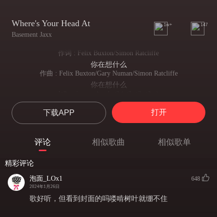
Where's Your Head At
1w+
147
Basement Jaxx
作词 : Felix Buxton/Simon Ratcliffe
你在想什么
作曲 : Felix Buxton/Gary Numan/Simon Ratcliffe
你在想什么
Where's your head at? (at? at? at?...)
你在想什么
打开
下载APP
Where's your head at? (Where your head at? Where your head at? at? at? at? at? at? at?)
你在思考些什么
Where's your head at? (Where your head at? Where your head at? at? at? at?)
评论
相似歌曲
相似歌单
你的脑子里在想什么
Drop it Okay are you ready?
精彩评论
放下它，好的，你准备好了吗？
I'm ready!
泡面_LOx1
648
我准备好了！
2024年1月26日
Yeaaah!!!
歌好听，但看到封面的吗喽啃树叶就绷不住
耶！！！
Where's your head at? (Where your head at? Where your head at? at? at? at? at? at? at?)