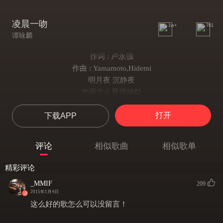
凌晨一吻
1w+
761
谭咏麟
作词 : 卢永强
作曲 : Yamamoto,Hidemi
明月夜 沉静夜
地面怎么显得倾斜
斜向你 使我向你走去
打开
下载APP
再访当初深爱者
重聚夜 流泪夜
面对呼呼北风荒野
评论
相似歌曲
相似歌单
你说你今天爱已失去
昨天即使伤我心 栖身盼我暂借
精彩评论
我看着旧情人
_MMIF
209
茫然无奈地说 我心已属别人
2015年1月4日
WOOH
这么好的歌怎么可以没留言！
看你默默弄长裙