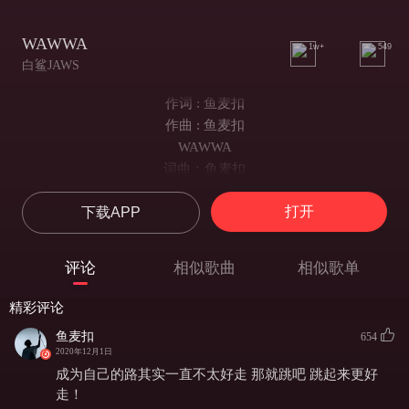
WAWWA
1w+
549
白鲨JAWS
作词 : 鱼麦扣
作曲 : 鱼麦扣
WAWWA
词曲：鱼麦扣
编曲：白鲨JAWS
打开
下载APP
特邀鼓手：孙钰
人声录编：倪涵文@TCFaders
乐器录编：罗畅 @Modernsky Studio
评论
相似歌曲
相似歌单
混音：戸田清章(Seiji Toda)(S.O.L.I.D sound lab Co.,Ltd.)@ NK
SOUND TOKYO
精彩评论
母带：瀧口“Tucky”博達(Tucky's Mastering Inc.)
鱼麦扣
654
在这安静的角落
2020年12月1日
我们轻轻把所有真心诉说
成为自己的路其实一直不太好走 那就跳吧 跳起来更好
这世间难以捉摸
走！
彼此握紧的手一点点温热