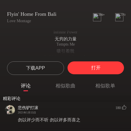
Flyin' Home From Bali
999+
370
Love Montage
Infinite Power
无穷的力量
Tempts Me
吸引着我
And it just won't let me be
它不想让我回去
打开
下载APP
I could stay longer,
我本可以留在这里
But I just want to go home
评论
相似歌曲
相似歌单
但我只想回到我来时之路
Spending my weekdays
精彩评论
虚度了我的工作日
Faded
悲伤驴打滚
180
那情感全部消散
2021年1月15日
While my money gets wasted
勿以评少而不听 勿以评多而喜之
金钱早已浪费殆尽
Among mountains