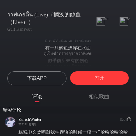
วาฬเกยตื้น (Live)（搁浅的鲸鱼
999+
556
（Live））
Gulf Kanawut
มีวาฬตัวนึงลอยว่ายน้ำมา
有一只鲸鱼漂浮在水面
ดูเจ็บช้ำทรวงอุรากว่าที่เคย
似乎前所未有的伤心
มันพยายามตามรักทรามเชย
它努力追寻心爱的人
打开
下载APP
แต่สุดท้ายดันมาเกยตื้นน้ำตาย
但最后却搁浅而亡
จงจำไว้ ว่ารักใคร อย่าทำให้ใจต้องเจ็บ
评论
相似歌曲
请记住 无论爱谁 都不要让自己心痛
และโปรดจงจำไว้ ทำไมถึงเสียใจ
精彩评论
也请记牢 为什么会伤心
เพราะเราทำตัวเราเอง
ZurichWinter
320
因为我们自作自受
2021年1月3日
รักก็คือรัก หลงก็คือหลง
糕糕中文烫嘴跟我学泰语的时候一模一样哈哈哈哈哈哈