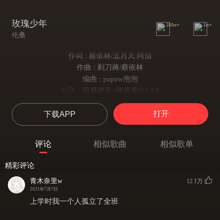
玫瑰少年
100w+
1w+
伦桑
作词 : 蔡依林/五月天 阿信
作曲 : 剃刀蔣/蔡依林
编曲 : papaw泡泡
出品：网易飓风×网易青云LAB
谁把谁的灵魂
打开
下载APP
装进谁的身体
谁把谁的身体
变成囹圄囚禁自己
评论
相似歌曲
相似歌单
乱世总是最 不缺耳语
哪种美丽会唤来妒忌
精彩评论
你并没有罪
青木奈里w
12.1万
有罪是这世界
2021年7月7日
生而为人无罪
上学时我一个人孤立了全班
你不需要抱歉