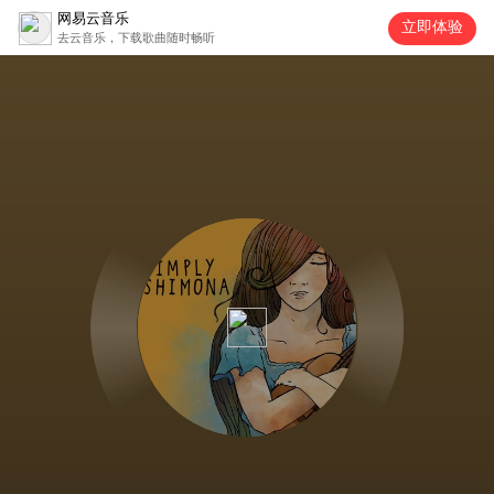
网易云音乐
立即体验
去云音乐，下载歌曲随时畅听