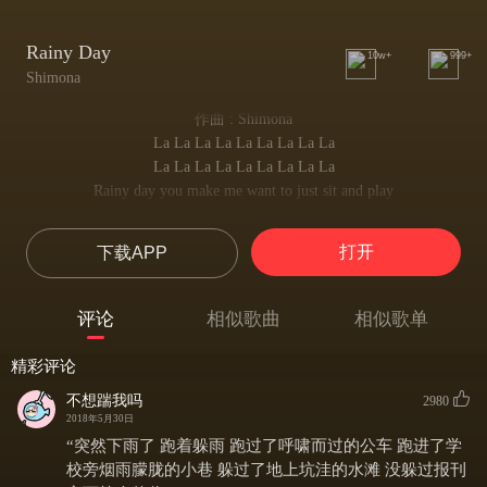
Rainy Day
10w+
999+
Shimona
作曲 : Shimona
La La La La La La La La La
La La La La La La La La La
Rainy day you make me want to just sit and play
下雨天 你使我想要坐下来 游戏一番
Oh how I wish I had nothing to do
打开
下载APP
我多么希望我无事可做
But think about you
只想你便足够
评论
相似歌曲
相似歌单
And how you make everything so fresh and new
你是如何让一切都无比新鲜 丝毫不令人厌倦
精彩评论
La La La La La La La La La
La La La La La La La La La
不想踹我吗
2980
2018年5月30日
Rainy day while I go splashing along my way
“突然下雨了 跑着躲雨 跑过了呼啸而过的公车 跑进了学
下雨天 我一路走来 水花飞溅
I hear your melody in drips and drops
校旁烟雨朦胧的小巷 躲过了地上坑洼的水滩 没躲过报刊