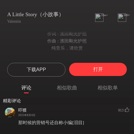
A Little Story（小故事）
10w+
999+
Valentin
作词 : 濱田剛光护照
作曲 : 濱田剛光护照
纯音乐，请欣赏
打开
下载APP
评论
相似歌曲
相似歌单
精彩评论
吓猹
913
2025年8月4日
那时候的营销号还自称小编[泪目]