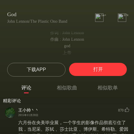
God
1w+
974
John Lennon/The Plastic Ono Band
作词 : John Lennon
作曲 : John Lennon
god
上帝
god is a concept
上帝是一个概念
打开
下载APP
by which we measure
我们据此衡量
our pain
评论
相似歌曲
相似歌单
我们的苦痛
i'll say it again
精彩评论
我再说一遍
god is a concept
王小帅丶丶
870
上帝是一个概念
2015年11月20日
by which we measure
六月份在央美毕业展，一个学生的影像作品彻底引住了
我们据此衡量
我，当尼采、苏轼 、莎士比亚 、博伊斯、希特勒、爱因
our pain