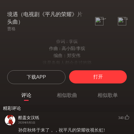
境遇（电视剧《平凡的荣耀》片
1w+
711
头曲）
曹格
作词 : 李缤
作曲 : 高小阳/李缤
编曲：郑安伟
这是条每人都会走过的路
尽头通向哪里 我们都很清楚
打开
下载APP
有人边走边看 有人心无旁骛
不论一路上 有谁来作伴
有没有过辉煌 有没有过遗憾
评论
相似歌曲
相似歌单
路旁的景色却永远不变的灿烂
我知道路程早已经过半
精彩评论
当青春不再 我心依然
酷盖女汉纸
340
我坚持着方向
2020年9月5日
不会迷惘
孙弈秋终于来了，，祝平凡的荣耀收视长虹!