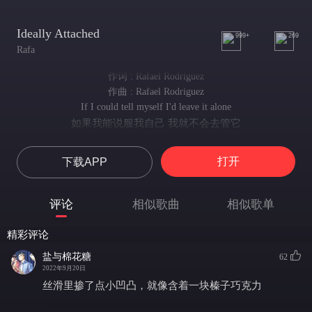
Ideally Attached
999+
269
Rafa
作词 : Rafael Rodriguez
作曲 : Rafael Rodriguez
If I could tell myself I'd leave it alone
如果我能说服我自己 我就不会去管它
I'm in far too deep
我陷得太深了
打开
下载APP
Who am I if I don't need you
如果我不再需要你 那么我是谁
Built you in the shape of my own home
评论
相似歌曲
相似歌单
把你想象成我家的样子
If not together what's to prove
精彩评论
如果我们分开了 那还要证明什么呢
Now I'm scared, unprepared
盐与棉花糖
62
如今我惶惑不安 毫无准备
2022年9月20日
Cause you got me to lose
丝滑里掺了点小凹凸，就像含着一块榛子巧克力
因为你让我患得患失
Taken out of context, just pick and choose