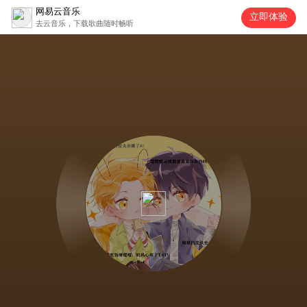
网易云音乐
立即体验
去云音乐，下载歌曲随时畅听