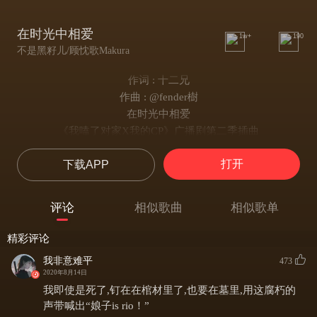
在时光中相爱
1w+
190
不是黑籽儿/顾忱歌Makura
作词 : 十二兄
作曲 : @fender樹
在时光中相爱
《我嗑了对家X我的CP》广播剧第二季插曲
原著：PEPA
打开
下载APP
制片：@猫耳FM @降枣
策划：小北@圈A小北 、洲洲@洲洲-瀛洲越客
作编曲： @fender樹
评论
相似歌曲
相似歌单
演唱：陈张太康@泽西锅-陈张太康
主歌作词：十二兄@十二兄的微博
精彩评论
混音：小雯
我非意难平
473
海报设计：竹醉@竹小醉_
2020年8月14日
-
我即使是死了,钉在在棺材里了,也要在墓里,用这腐朽的
翻唱：黑籽儿/顾忱歌
声带喊出“娘子is rio！”