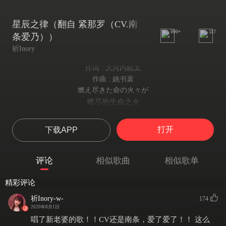
星辰之律（翻自 紧那罗（CV.南
999+
117
条爱乃））
祈Inory
作词 : 大河内航太
作曲 : 姚书寰
燃え尽きた命の火々が
燃尽的生命之火
暗闇の空へ昇って行く
向着黑暗夜空升腾而去
打开
下载APP
夜の果てを追い求め
追逐夜的尽头
迷う灯りに祈り捧げる
评论
相似歌曲
相似歌单
向迷途灯火献上祈愿
悲しみを繰り返し
精彩评论
反复轮回的悲伤
絶望を重ねた
祈Inory-w-
174
层层堆叠的绝望
2020年8月1日
流星よ あぁ…星の群れに音を乗せ
唱了新老婆的歌！！CV还是南条，爱了爱了！！ 这么