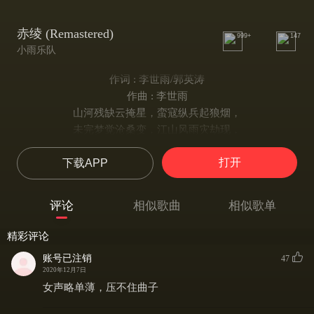
赤绫 (Remastered)
999+
147
小雨乐队
作词 : 李世雨/郭英涛
作曲 : 李世雨
山河残缺云掩星，蛮寇纵兵起狼烟，
未完梦觉沧桑变，江山风雨灾劫现，
昨夜繁华，今日凋零。
打开
下载APP
淮安义女落红尘，遗训未忘诵兵阵，
青眼把得英雄识，共志登马请长缨，
褪红妆，卸罗裙，桴鼓震天报国恨，
评论
相似歌曲
相似歌单
红颜忠烈男儿志，纵使须眉亦难甚！
时逢乱世，狼烟袭四方，
精彩评论
虽落流燕，家志未忘。
账号已注销
47
英烈巾帼，只求战沙场
2020年12月7日
执戟安国，女儿又何妨。
女声略单薄，压不住曲子
烽火降临，气势如洪荒，