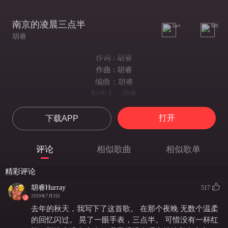
南京的凌晨三点半
1w+
505
胡睿
作词 : 胡睿
作曲 : 胡睿
编曲：胡睿
制作人：胡睿
雨过之后 月亮也学会摇头
打开
下载APP
说太阳不理我很久
三点半的寂静夜晚在情绪的浪口
与我 同守 深秋
评论
相似歌曲
相似歌单
精彩评论
南京的凌晨三点半
胡睿Hurray
517
这夜晚美丽却孤单
2020年7月3日
这离散模糊而自然
去年的秋天，我写下了这首歌。 在那个夜晚 无数个温柔
安静得悲伤又浪漫
的回忆闪过。 晃了一眼手表，三点半。 可惜没有一杯红