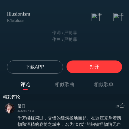
Illusionism
336
152
Ràkdahaus
作词 : 严搏霖
作曲 : 严搏霖
打开
下载APP
评论
相似歌曲
相似歌单
精彩评论
借口
39
2020年7月8日
千万缕虹闪过，交错的建筑拔地而起。在这座充斥着药
物和酒精的赛博之城中，名为“幻觉”的钢铁怪物悄无声