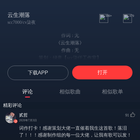
云生潮落
999+
479
scc7000/cv柒夜
作词 : 无
《云生潮落》
作曲 : 无
策划：绿意【scc柒仟工作室】
作编曲：浅逸
打开
下载APP
作词：贰哲【平纱落雁】
歌手：柒夜【scc柒仟工作室】
后期：冬子
评论
相似歌曲
相似歌单
捧一腔赤心如火
暖寒冬月色
精彩评论
只愿飞蛾最该知我
贰哲
91
锋芒终成祸
2020年7月3日
也怀拥几分温热
词作打卡！感谢策划大佬一直催着我生这首歌！落泪
何人曾问前生可悔过
了！！！感谢制作组的每一位大佬，让我有歌可以发！