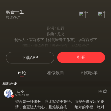
契合一生
1w+
495
续续点灯
作词 : 山行
作曲 : 龙龙
制作人：槑槑殿下【优梵匠音工作室】 @槑槑殿下
演唱：续续点灯【春色惊鸿】@续续点灯
作词：山行@啰哩八索山行君
打开
下载APP
作曲/编曲：龙龙@萌萌哒哒哒龙龙
混音：王小明【风流逐声工作室】@王小明是大傻瓜
和声：深沉君@深沉君_
评论
相似歌曲
相似歌单
在某一刻 心跳加速
主歌1
精彩评论
当我还没明了 就被你温柔打动
_江停_
369
谁都想被深爱着 做最与众不同
2020年7月5日
要做你 心上唯一 珍重
契合是一种缘分，它比默契更难得。而契合迸发出的爱
主歌2
情，也更让人动心，且难以自拔……绝对的幸福、绝对