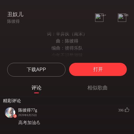
丑奴儿
1w+
586
陈彼得
词：辛弃疾（南宋）
曲：陈彼得
编曲：彼得乐队
少年不识愁滋味
爱上层楼
打开
下载APP
爱上层楼
为赋新词强说愁
而今识尽愁滋味
评论
相似歌曲
欲说还休
欲说还休
精彩评论
却道天凉好个秋
陈彼得77g
396
少年不识愁滋味
2020年6月25日
爱上层楼
高考加油💪
爱上层楼