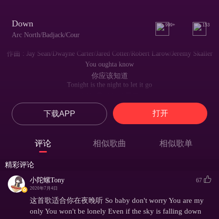
Down
999+
153
Arc North/Badjack/Cour
作曲 : Jay Sean/Dwayne Carter/Jared Cotter/Robert Larow/Jeremy Skaller
You oughta know
你应该知道
Tonight is the night to let it go
今晚 是时候放手了
Put on a show
打开
下载APP
做做样子而已
I wanna see how you lose control
想看到你失控的样子
评论
相似歌曲
相似歌单
So leave it behind cause we
所以 抛下过去吧 因为
精彩评论
Have a night to get away
我们有一整晚的时间离开这里
小陀螺Tony
67
So come on and fly with me
2020年7月4日
所以 来吧 与我并肩飞翔
这首歌适合你在夜晚听 So baby don't worry You are my
As we make our great escape
only You won't be lonely Even if the sky is falling down