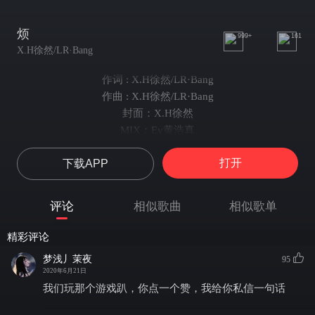
烦
999+
161
X.H徐然/LR·Bang
作词 : X.H徐然/LR·Bang
作曲 : X.H徐然/LR·Bang
封面：X.H徐然
MIX：Ey黄浩真
一个人走在深夜到底流下多少眼泪
打开
下载APP
不管过得多惨 也要微笑面对
他不想退 找了工作他也嫌累
这城市啥都要钱
评论
相似歌曲
相似歌单
只有空气是免费
shit
精彩评论
酒精在身体里面抽畜
梦浅丿茉夜
95
不敢动了心
2020年6月21日
因害怕被偷走
我们玩那个游戏趴，你点一个赞，我给你私信一句话
我也想要房子车子女人都有