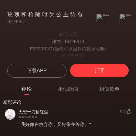
玫 瑰 和 枪 随 时 为 公 主 待 命
10w+
999+
HOPERUI
作词 : 无
作曲 : HOPERUI
FREE BEAT(当然可以当作纯音乐收听)
MP3格式为免费
关注+评论+发歌署名=非商业Mp3免费使用（仅用于个人发歌），
打开
下载APP
若用于歌曲发表时请【务必一定在歌名处注明】“XXX(Prod by
HOPERUI)”
歌词栏注明“编曲：HOPERUI或者Prod by HOPERUI”即可
评论
相似歌曲
相似歌单
（缺一不可，违之将采取购买无损格式总轨弥补）
请所有拿Mp3格式的homie，请好好遵守
精彩评论
Free beat 禁止商业用途
无想一刀斩红尘
537
如需租赁其他s（NO FREE）
2020年5月28日
FREE BEAT 不售断
“我好像在放弃你，又好像在等你。”
其他问题需求s
beat段落走向：，intro-verse-hook--verse-hook-outro