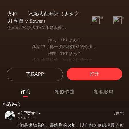
火种——记炼狱杏寿郎（鬼灭之
999+
169
刃 翻自 v flower）
包某某/望尘莫及TAN/不是黑籽儿
作词 : 羽生まゐご
黑暗中，再一次燃烧跳动的心脏，
作曲 : 羽生まゐご
指引他最后的，信仰深处的方向。
看夜空，摇曳着红色的点点星光，
打开
下载APP
细碎地飘散了，正如蒲公英一样。
逆风而来，越过深渊与寒冬，
无声闪烁，等待你伸手一握，
评论
相似歌曲
相似歌单
以此传承他微弱，生命的火种。
终究要，独自一人到不能回头的远方，
精彩评论
也许越走越发空荡。
-碎尸案女主-
210
他的少年啊，太阳不曾坠下，
2020年5月31日
请就勇敢去吧。
“他是燃烧着的、最绚烂的火焰，以血肉之躯织起最坚实