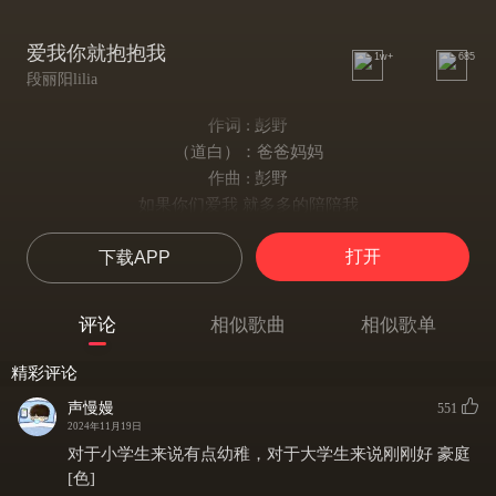
爱我你就抱抱我
1w+
685
段丽阳lilia
作词 : 彭野
（道白）：爸爸妈妈
作曲 : 彭野
如果你们爱我 就多多的陪陪我
如果你们爱我 就多多的 亲亲我
打开
下载APP
如果你们爱我 就多多的夸夸我
如果你们爱我 就多多的抱抱我
陪陪我 亲亲我 夸夸我 抱抱我
评论
相似歌曲
相似歌单
陪陪我 亲亲我 夸夸我 抱抱我
妈妈总是对我说 爸爸妈妈最爱我
精彩评论
我却总是不明白 爱是什么
声慢嫚
551
爸爸总是对我说 爸爸妈妈最爱我
2024年11月19日
我却总是搞不懂 爱是什么
对于小学生来说有点幼稚，对于大学生来说刚刚好 豪庭
爱我你就陪陪我
[色]