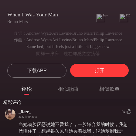
When I Was Your Man
1w+
225
Bruno Mars
作词 : Andrew Wyatt/Ari Levine/Bruno Mars/Philip Lawrence
作曲 : Andrew Wyatt/Ari Levine/Bruno Mars/Philip Lawrence
Same bed, but it feels just a little bit bigger now
同样一张床，现在却感觉空荡荡
Our song on the radio, but it don't sound the same
我们专属的歌现在听起来也没有了曾经的感觉
打开
下载APP
When our friends talk about you all that it does is just tear me down
单是从别人嘴里听到你的消息就能把我摧毁
Cause my heart breaks a little when I hear your name
评论
相似歌曲
相似歌单
因为每当我听到你的名字心头都会为之一振
And it all just sound like uh, uh, uh
精彩评论
那听起来就像
Hmmm too young, too dumb to realize
_Raze_
94
只怪年轻愚蠢的我并不知道
2022年4月20日
That I should have bought you flowers and held your hand
当她满脸厌恶说她不爱我了，一脸嫌弃我的时候，我忽
我本可以给你买花 本可以无时无刻的牵着你的手
然愣住了，想起很久以前她哭着找我，说她梦到我走
Should have gave you all my hours when I had the chance