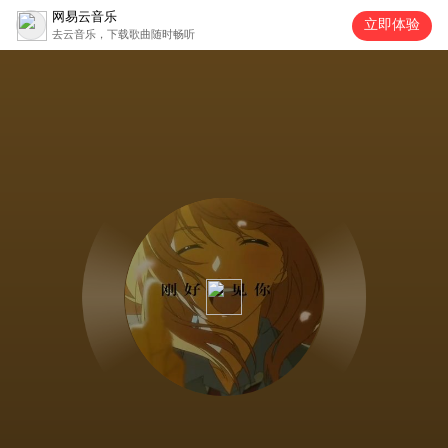
网易云音乐
立即体验
去云音乐，下载歌曲随时畅听