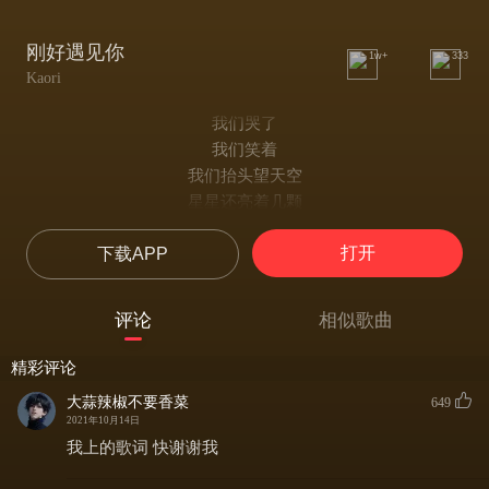
刚好遇见你
1w+
333
Kaori
我们哭了
我们笑着
我们抬头望天空
星星还亮着几颗
我们唱着
打开
下载APP
时间的歌
才懂得相互拥抱
到底是为了什么
评论
相似歌曲
因为我刚好遇见你
留下足迹才美丽
精彩评论
风吹花落泪如雨
大蒜辣椒不要香菜
649
因为不想分离
2021年10月14日
因为刚好遇见你
我上的歌词 快谢谢我
留下十年的期许