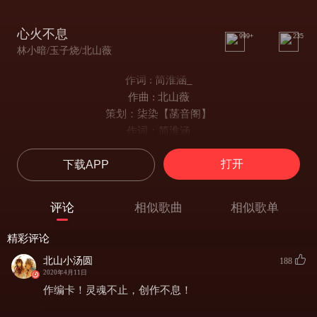
心火不息
999+
235
林小暗/玉子烧/北山薇
作词 : 简淮涵_
作曲 : 北山薇
策划：柒染【菡音阁】
作词：简淮涵
作/编曲：北山薇
打开
下载APP
和声编写：临暗iZumi
演唱：临暗iZumi
美工：池鱼
评论
相似歌曲
相似歌单
曲绘：楚其琛
pv：咸蛋黄
精彩评论
后期：临暗iZumi
北山小汤圆
188
它伴着人潮走过数个世纪
2020年4月11日
也曾温暖过众多荒凉雪境
作编卡！灵魂不止，创作不息！
在被人忽视的深渊带去希冀