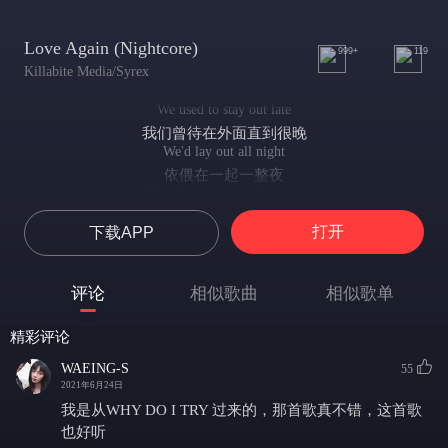
Love Again (Nightcore)
999+
119
Killabite Media/Syrex
We used to stay out late
我们曾待在外面直到很晚
We'd lay out all night
依偎在一起一整夜
Counting stars out in space
将天上星辰数尽
打开
下载APP
We made our own time
创造我们自己的时光
We used to drive out of state
评论
相似歌曲
相似歌单
我们曾驱车驶离到很远的地方
Chasing the moonlight
精彩评论
追逐月出月落
looking for an escape, no one would ever find
WAEING-S
55
逃离这里，到那个没人能找到我们的地方
2021年6月24日
All of the photographs in my room
我是从WHY DO I TRY 过来的，那首歌真不错，这首歌
房间里的所有照片
也好听
Are of you and I