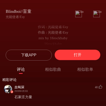
Blindboi//盲童
349
148
光能使者/Esy
作词 : 光能使者/Esy
作曲 : 光能使者/Esy
mix by 16rockbaby
16rockbaby
遨游梦境
打开
下载APP
没有了状态
看不见未来
剩一片黑白
评论
相似歌曲
相似歌单
遨游梦境
丢失了色彩
精彩评论
就像个废柴
血蝇屎
40
我不会重来
2020年4月3日
遨游梦境
石家庄力量
遇见个小孩