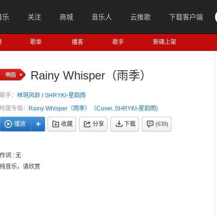
音乐
关注
商城
音乐人
云推歌
下载客户端
榜
歌单
播客
歌手
新碟上架