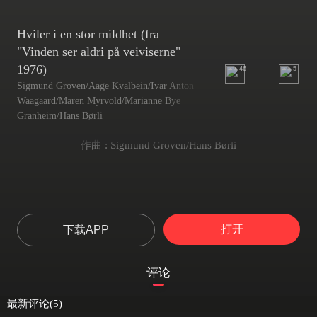
Hviler i en stor mildhet (fra
"Vinden ser aldri på veiviserne"
1976)
46
5
Sigmund Groven/Aage Kvalbein/Ivar Anton
Waagaard/Maren Myrvold/Marianne Bye
Granheim/Hans Børli
作曲 : Sigmund Groven/Hans Børli
打开
下载APP
评论
最新评论(5)