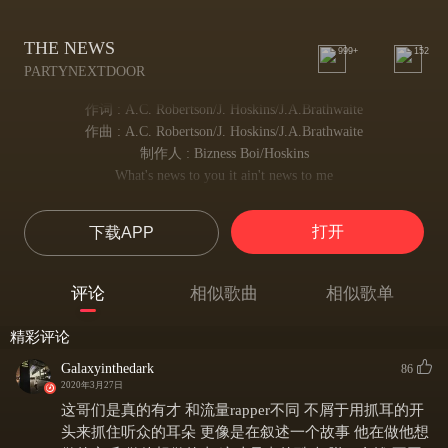
THE NEWS
999+
152
PARTYNEXTDOOR
作词 : A.C. Robertson/J. Hoskins/J.A.Brathwaite
作曲 : A.C. Robertson/J. Hoskins/J.A.Brathwaite
制作人 : Bizness Boi/Hoskins
What's news to you it ain't news to me
对你来说是新闻的那些事情，
What's news to you
打开
下载APP
已经不再使我感到新鲜
What's news to you it ain't news to me
尽管它们使你讶异惊诧
评论
相似歌曲
相似歌单
And what's blue to you it ain't blue to me
而且那些使你忧郁的事情
精彩评论
It ain't blue to me it ain't new to me
也不再扰乱我思绪
Galaxyinthedark
86
Oh
2020年3月27日
Oh
这哥们是真的有才 和流量rapper不同 不屑于用抓耳的开
Hurt me then tell me "Man up"
头来抓住听众的耳朵 更像是在叙述一个故事 他在做他想