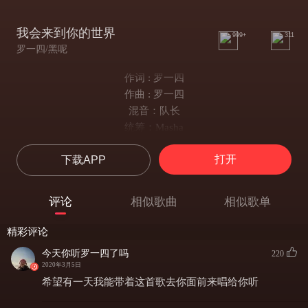
我会来到你的世界
999+
311
罗一四/黑呢
作词 : 罗一四
作曲 : 罗一四
混音：队长
统筹：Masha
你别太过
打开
下载APP
我说 回忆只是你的借口
犯的错 别回首
系在右手的钥匙扣
评论
相似歌曲
相似歌单
我怀疑你早对我有所期待
像没说完那句爱
精彩评论
徘徊在路灯底下
今天你听罗一四了吗
220
小心的等我来
2020年3月5日
写的信藏在袖口里面
希望有一天我能带着这首歌去你面前来唱给你听
假装淡定的体验